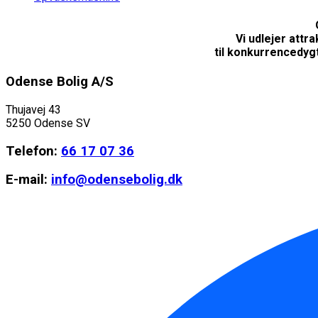
Vi udlejer attr
til konkurrencedyg
Odense Bolig A/S
Thujavej 43
5250 Odense SV
Telefon:
66 17 07 36
E-mail:
info@odensebolig.dk