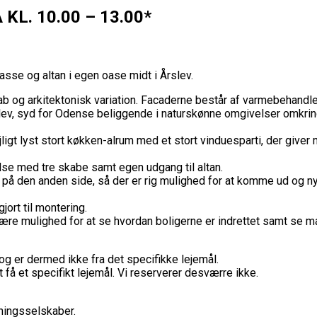
KL. 10.00 – 13.00*
se og altan i egen oase midt i Årslev.
g arkitektonisk variation. Facaderne består af varmebehandlet t
, syd for Odense beliggende i naturskønne omgivelser omkring V
igt lyst stort køkken-alrum med et stort vinduesparti, der giver 
lse med tre skabe samt egen udgang til altan.
n på den anden side, så der er rig mulighed for at komme ud og ny
jort til montering.
der være mulighed for at se hvordan boligerne er indrettet samt se
og er dermed ikke fra det specifikke lejemål.
t få et specifikt lejemål. Vi reserverer desværre ikke.
ningsselskaber.