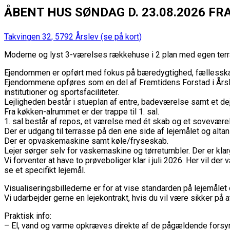
ÅBENT HUS SØNDAG D. 23.08.2026 FRA 
Takvingen 32, 5792 Årslev
(se på kort)
Moderne og lyst 3-værelses rækkehuse i 2 plan med egen terras
Ejendommen er opført med fokus på bæredygtighed, fællesskab o
Ejendommene opføres som en del af Fremtidens Forstad i Årslev
institutioner og sportsfaciliteter.
Lejligheden består i stueplan af entre, badeværelse samt et dejl
Fra køkken-alrummet er der trappe til 1. sal.
1. sal består af repos, et værelse med ét skab og et sovevære
Der er udgang til terrasse på den ene side af lejemålet og alta
Der er opvaskemaskine samt køle/fryseskab.
Lejer sørger selv for vaskemaskine og tørretumbler. Der er klarg
Vi forventer at have to prøveboliger klar i juli 2026. Her vil 
se et specifikt lejemål.
Visualiseringsbillederne er for at vise standarden på lejemålet 
Vi udarbejder gerne en lejekontrakt, hvis du vil være sikker på a
Praktisk info:
– El, vand og varme opkræves direkte af de pågældende forsy