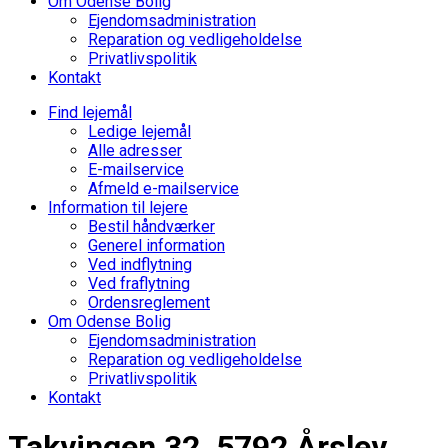
Om Odense Bolig
Ejendomsadministration
Reparation og vedligeholdelse
Privatlivspolitik
Kontakt
Find lejemål
Ledige lejemål
Alle adresser
E-mailservice
Afmeld e-mailservice
Information til lejere
Bestil håndværker
Generel information
Ved indflytning
Ved fraflytning
Ordensreglement
Om Odense Bolig
Ejendomsadministration
Reparation og vedligeholdelse
Privatlivspolitik
Kontakt
Takvingen 32, 5792 Årslev