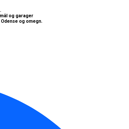
.
jemål og garager
 i Odense og omegn.