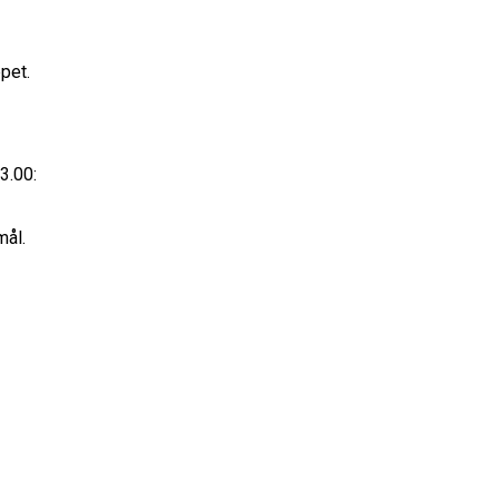
ppet.
3.00:
mål.