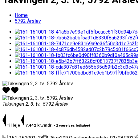
Home
5792 Årslev
Takvingen 2, 3. tv., 5792 Årslev
Til leje
7.442 kr./mdr.
- 2 værelses lejlighed
161-161001-18
76 m2
Overtagelsesdato: 01/08/2027