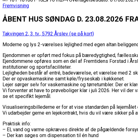
Fremvisning
ÅBENT HUS SØNDAG D. 23.08.2026 FRA 
Takvingen 2, 3. tv., 5792 Årslev
(se på kort)
Moderne og lys 2-værelses lejlighed med egen altan beliggende
Ejendommen er opført med fokus på bæredygtighed, fællesskab o
Ejendommene opføres som en del af Fremtidens Forstad i Årslev
institutioner og sportsfaciliteter.
Lejligheden består af entré, badeværelse, et værelse med 2 ska
Der er opvaskemaskine samt køle/fryseskab i køkkenet.
Lejer sørger selv for vaskemaskine og tørretumbler. Der er klarg
Vi forventer at have to prøveboliger klar i juli 2026. Her vil 
se et specifikt lejemål.
Visualiseringsbillederne er for at vise standarden på lejemålet 
Vi udarbejder gerne en lejekontrakt, hvis du vil være sikker på a
Praktisk info:
– El, vand og varme opkræves direkte af de pågældende forsy
– Der kan søges om dispensation til én hund