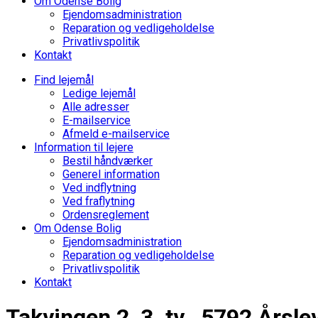
Om Odense Bolig
Ejendomsadministration
Reparation og vedligeholdelse
Privatlivspolitik
Kontakt
Find lejemål
Ledige lejemål
Alle adresser
E-mailservice
Afmeld e-mailservice
Information til lejere
Bestil håndværker
Generel information
Ved indflytning
Ved fraflytning
Ordensreglement
Om Odense Bolig
Ejendomsadministration
Reparation og vedligeholdelse
Privatlivspolitik
Kontakt
Takvingen 2, 3. tv., 5792 Årsle