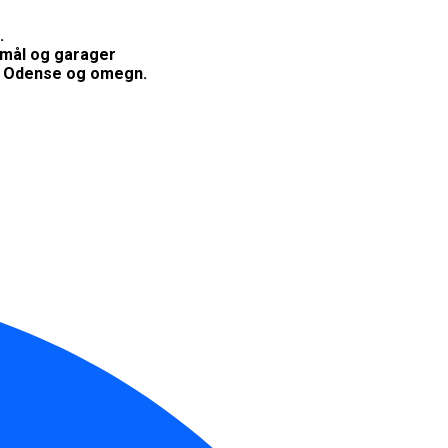
.
jemål og garager
 i Odense og omegn.