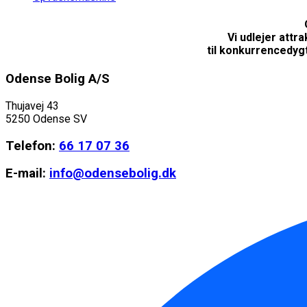
Vi udlejer attr
til konkurrencedyg
Odense Bolig A/S
Thujavej 43
5250 Odense SV
Telefon:
66 17 07 36
E-mail:
info@odensebolig.dk