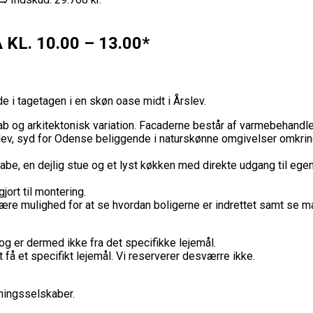
KL. 10.00 – 13.00*
 i tagetagen i en skøn oase midt i Årslev.
g arkitektonisk variation. Facaderne består af varmebehandlet t
, syd for Odense beliggende i naturskønne omgivelser omkring V
be, en dejlig stue og et lyst køkken med direkte udgang til ege
jort til montering.
der være mulighed for at se hvordan boligerne er indrettet samt se
og er dermed ikke fra det specifikke lejemål.
t få et specifikt lejemål. Vi reserverer desværre ikke.
ningsselskaber.