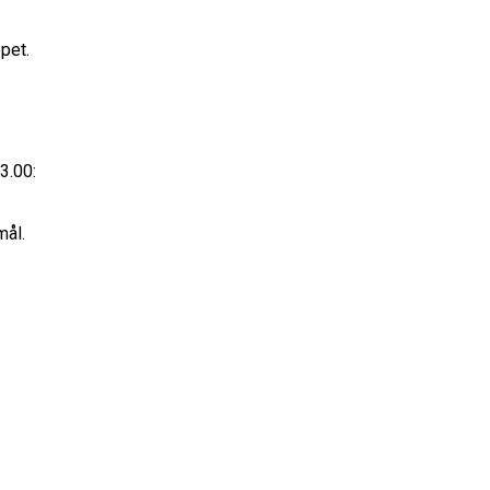
ppet.
3.00:
mål.