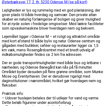
Østerbæksvej 17, 2. th, 5230 Odense M
(se på kort)
Lejligheden er lys og rummelig med en god planløsning, der
giver plads til både hverdag og samvær. Den private altan
skaber en naturlig forlængelse af boligen og giver mulighed
for at nyde solen i fredelige omgivelser. Med lækre faciliteter
som opvaskemaskine bliver hverdagen nem og bekvem.
Lejemålet ligger i Odense M – et roligt og attraktivt område
med kort afstand til både byliv og natur. Odense centrum og
gågaden med butikker, caféer og restauranter ligger ca. 1,5
km væk, mens Rosengårdcentret med et bredt udvalg af
indkøbsmuligheder findes ca. 2 km fra adressen.
Der er gode transportmuligheder med både bus og letbane i
nærheden, og Odense Banegård kan nås på få minutter.
Området byder desuden på flere grønne områder, som Munke
Mose og Eventyrhaven. Der er derudover rigeligt med
daginstitutioner i nærområdet, hvilket gør hverdagen nem og
fleksibel.
Praktisk info:
– Udover huslejen betales der til udlejer for vand og varme.
Dette beløb figurerer under acontoforbrug.