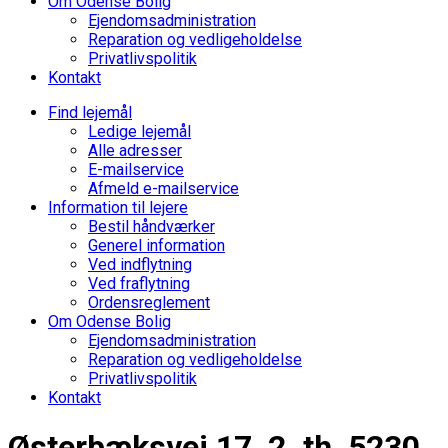
Om Odense Bolig
Ejendomsadministration
Reparation og vedligeholdelse
Privatlivspolitik
Kontakt
Find lejemål
Ledige lejemål
Alle adresser
E-mailservice
Afmeld e-mailservice
Information til lejere
Bestil håndværker
Generel information
Ved indflytning
Ved fraflytning
Ordensreglement
Om Odense Bolig
Ejendomsadministration
Reparation og vedligeholdelse
Privatlivspolitik
Kontakt
Østerbæksvej 17, 2. th, 5230