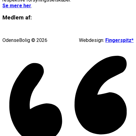
Se mere her
.
Medlem af:
OdenseBolig © 2026
Webdesign:
Fingerspitz*