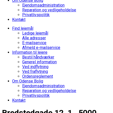
Om Odense Bolig
Ejendomsadministration
Reparation og vedligeholdelse
Privatlivspolitik
Kontakt
Find lejemål
Ledige lejemål
Alle adresser
E-mailservice
Afmeld e-mailservice
Information til lejere
Bestil håndværker
Generel information
Ved indflytning
Ved fraflytning
Ordensreglement
Om Odense Bolig
Ejendomsadministration
Reparation og vedligeholdelse
Privatlivspolitik
Kontakt
Bredstedgade 12, 1., 5000