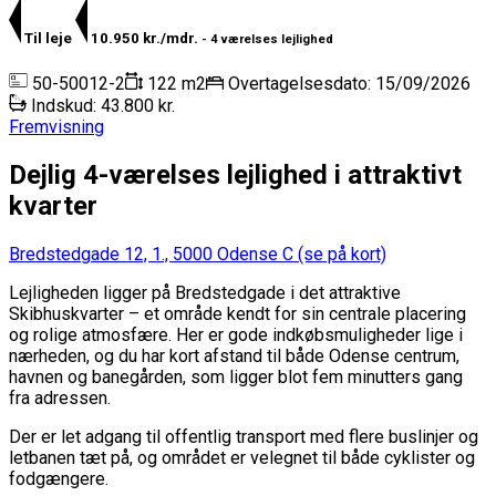
Til leje
10.950 kr./mdr.
- 4 værelses lejlighed
50-50012-2
122 m2
Overtagelsesdato: 15/09/2026
Indskud: 43.800 kr.
Fremvisning
Dejlig 4-værelses lejlighed i attraktivt
kvarter
Bredstedgade 12, 1., 5000 Odense C
(se på kort)
Lejligheden ligger på Bredstedgade i det attraktive
Skibhuskvarter – et område kendt for sin centrale placering
og rolige atmosfære. Her er gode indkøbsmuligheder lige i
nærheden, og du har kort afstand til både Odense centrum,
havnen og banegården, som ligger blot fem minutters gang
fra adressen.
Der er let adgang til offentlig transport med flere buslinjer og
letbanen tæt på, og området er velegnet til både cyklister og
fodgængere.