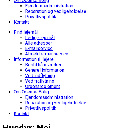
Om Odense Bolig
Ejendomsadministration
Reparation og vedligeholdelse
Privatlivspolitik
Kontakt
Find lejemål
Ledige lejemål
Alle adresser
E-mailservice
Afmeld e-mailservice
Information til lejere
Bestil håndværker
Generel information
Ved indflytning
Ved fraflytning
Ordensreglement
Om Odense Bolig
Ejendomsadministration
Reparation og vedligeholdelse
Privatlivspolitik
Kontakt
Husdyr: Nej