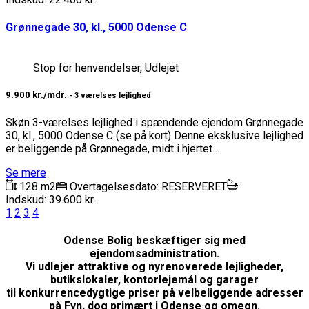
Grønnegade 30, kl., 5000 Odense C
Stop for henvendelser, Udlejet
9.900 kr./mdr.
- 3 værelses lejlighed
Skøn 3-værelses lejlighed i spændende ejendom Grønnegade
30, kl., 5000 Odense C (se på kort) Denne eksklusive lejlighed
er beliggende på Grønnegade, midt i hjertet…
Se mere
128 m2
Overtagelsesdato: RESERVERET
Indskud: 39.600 kr.
1
2
3
4
Odense Bolig beskæftiger sig med
ejendomsadministration.
Vi udlejer attraktive og nyrenoverede lejligheder,
butikslokaler, kontorlejemål og garager
til konkurrencedygtige priser på velbeliggende adresser
på Fyn, dog primært i Odense og omegn.