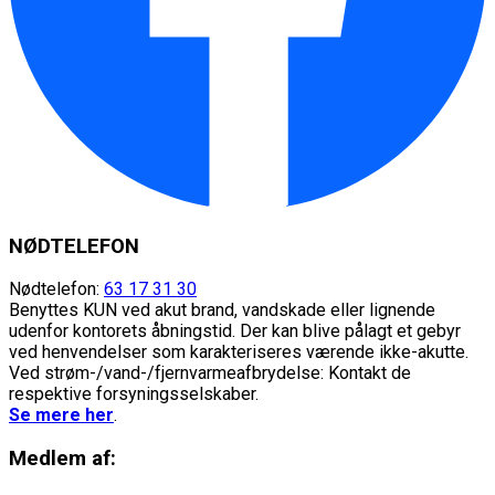
NØDTELEFON
Nødtelefon:
63 17 31 30
Benyttes KUN ved akut brand, vandskade eller lignende
udenfor kontorets åbningstid. Der kan blive pålagt et gebyr
ved henvendelser som karakteriseres værende ikke-akutte.
Ved strøm-/vand-/fjernvarmeafbrydelse: Kontakt de
respektive forsyningsselskaber.
Se mere her
.
Medlem af: